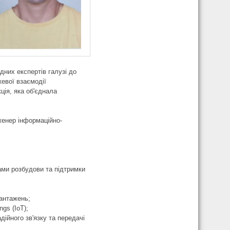
дних експертів галузі до
жевої взаємодії
ція, яка об'єднала
женер інформаційно-
ами розбудови та підтримки
вантажень;
ngs (IoT);
дійного зв'язку та передачі