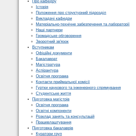
Про кафедру
Історія
Положення про структурний підрозділ
Викладачі кафедри
Матеріально-технічне забезпечення та лабораторії
Наші партнери
Громадське обговорення
Зворотний зв'язок
Вступникам
Офіційні документи
Бакалаврат
Магістратура
Аспірантура
Освітня програма
Контакти приймальної комісії
Гуртки наукового та інженерного спрямування
Студентське життя
Підготовка магістрів
Освітня програма
Освітні компоненти
Розклад занять та консультацій
Працевлаштування
Підготовка бакалаврів
Куратори груп