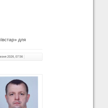
иївстар» для
езня 2026, 07:56