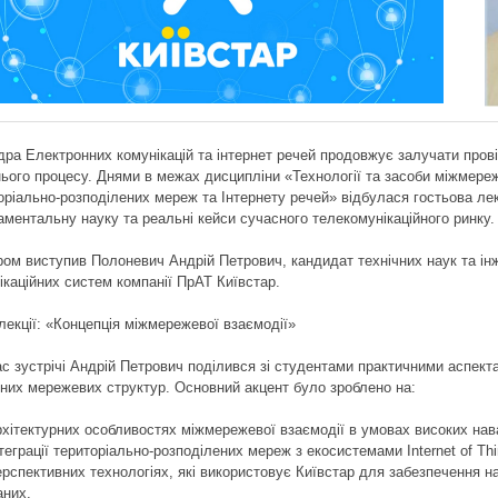
ра Електронних комунікацій та інтернет речей продовжує залучати прові
нього процесу. Днями в межах дисципліни «Технології та засоби міжмере
оріально-розподілених мереж та Інтернету речей» відбулася гостьова лек
ментальну науку та реальні кейси сучасного телекомунікаційного ринку.
ром виступив Полоневич Андрій Петрович, кандидат технічних наук та ін
ікаційних систем компанії ПрАТ Київстар.
лекції: «Концепція міжмережевої взаємодії»
ас зустрічі Андрій Петрович поділився зі студентами практичними аспект
них мережевих структур. Основний акцент було зроблено на:
рхітектурних особливостях міжмережевої взаємодії в умовах високих на
нтеграції територіально-розподілених мереж з екосистемами Internet of Thi
ерспективних технологіях, які використовує Київстар для забезпечення на
аних.