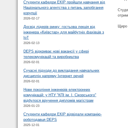
Студенти кафедри ЕКІР пройшли навчання від
Національного агентства з питань запобігання
Студе
корупції
отрим
2026-02-17
Щиро 
Досвід лідерів ринку: гостьова лекція від
інженера «Київстар» для майбутніх фахівців з
IoT
2026-02-13
DEPS відкриває нові вакансії у сфері
телекомунікацій та виробництва
2026-02-01
Сучасні підходи до викладання навчальних
дисциплін напряму Інтернет речей
2026-02-01
Нове покоління інженерів електронних
комунікацій: у НТУ "КПІ ім. І. Сікорського"
відбулося вручення дипломів магістрам
2026-01-23
Студенти кафедри ЕКІР відвідали компанію-
роботодавця DEPS
2025-12-01