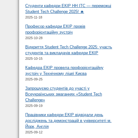
Студенти кафедри ЕКІР НН ІТС — переможці
Student Tech Challenge 2025! 🔥
2025-11-18
Професор кафедри ЕКІР провів
профорієнтаційну зустріч
2025-10-28
Відкриття Student Tech Challenge 2025: участь
студентів та викладачів кафедри ЕКІР
2025-10-15
Кафедра ЕКІР провела профорієнтаційну
зустріч у Технічному ліцеї Києва
2025-09-25
Запрошуємо студентів до участі у
Всеукраїнських змаганнях «Student Tech
Challenge»
2025-09-19
Працівники кафедри ЕКІР відвідали день
досліджень та демонстрацій в університеті м.
Йорк, Англія
2025-09-12