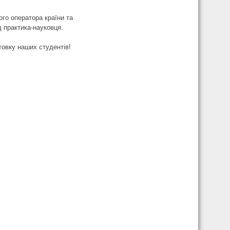
го оператора країни та
д практика-науковця.
товку наших студентів!