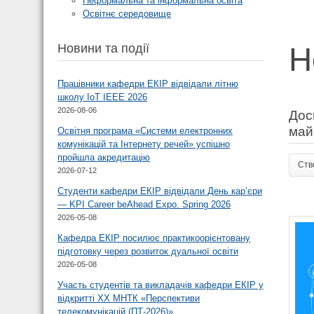
Неформальна та інформальна освіта
Освітнє середовище
Новини та події
Н
Працівники кафедри ЕКІР відвідали літню
школу ІоТ IEEE 2026
2026-08-06
Дос
май
Освітня програма «Системи електронних
комунікацій та Інтернету речей» успішно
пройшла акредитацію
Ств
2026-07-12
Студенти кафедри ЕКІР відвідали День кар’єри
— KPI Career beAhead Expo. Spring 2026
2026-05-08
Кафедра ЕКІР посилює практикоорієнтовану
підготовку через розвиток дуальної освіти
2026-05-08
Участь студентів та викладачів кафедри ЕКІР у
відкритті XX МНТК «Перспективи
телекомунікацій (ПТ-2026)»