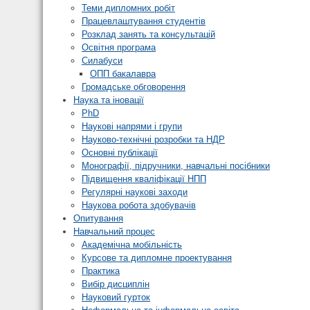
Теми дипломних робіт
Працевлаштування студентів
Розклад занять та консультацій
Освітня програма
Силабуси
ОПП бакалавра
Громадське обговорення
Наука та іновації
PhD
Наукові напрями і групи
Науково-технічні розробки та НДР
Основні публікації
Монографії, підручники, навчальні посібники
Підвищення кваліфікації НПП
Регулярні наукові заходи
Наукова робота здобувачів
Опитування
Навчальний процес
Академічна мобільність
Курсове та дипломне проектування
Практика
Вибір дисциплін
Науковий гурток