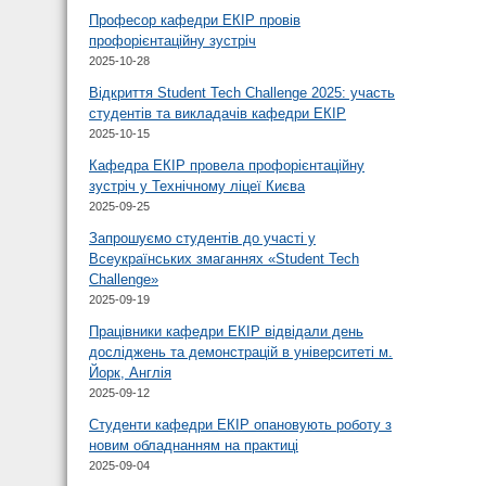
Професор кафедри ЕКІР провів
профорієнтаційну зустріч
2025-10-28
Відкриття Student Tech Challenge 2025: участь
студентів та викладачів кафедри ЕКІР
2025-10-15
Кафедра ЕКІР провела профорієнтаційну
зустріч у Технічному ліцеї Києва
2025-09-25
Запрошуємо студентів до участі у
Всеукраїнських змаганнях «Student Tech
Challenge»
2025-09-19
Працівники кафедри ЕКІР відвідали день
досліджень та демонстрацій в університеті м.
Йорк, Англія
2025-09-12
Студенти кафедри ЕКІР опановують роботу з
новим обладнанням на практиці
2025-09-04