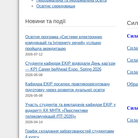
Неформальна та інформальна освіта
Освітнє середовище
Новини та події
Сил
Сила
Освітня програма «Системи електронних
комунікацій та Інтернету речей» успішно
Сила
пройшла акредитацію
2026-07-12
Сила
Студенти кафедри ЕКІР відвідали День кар’єри
— KPI Career beAhead Expo. Spring 2026
Сила
2026-05-08
Обра
Кафедра ЕКІР посилює практикоорієнтовану
підготовку через розвиток дуальної освіти
2026-05-08
Участь студентів та викладачів кафедри ЕКІР у
Сила
відкритті XX МНТК «Перспективи
телекомунікацій (ПТ-2026)»
Сила
2026-04-14
Графік складання заборгованостей студентами
4 курсу