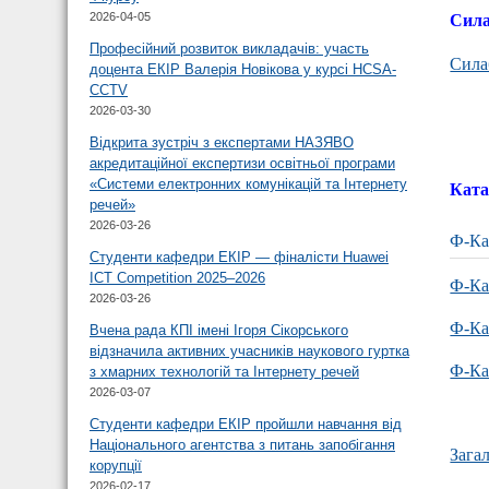
2026-04-05
Сила
Професійний розвиток викладачів: участь
Сила
доцента ЕКІР Валерія Новікова у курсі HCSA-
CCTV
2026-03-30
Відкрита зустріч з експертами НАЗЯВО
акредитаційної експертизи освітньої програми
«Системи електронних комунікацій та Інтернету
Ката
речей»
2026-03-26
Ф-Ка
Студенти кафедри ЕКІР — фіналісти Huawei
ICT Competition 2025–2026
Ф-Ка
2026-03-26
Ф-Ка
Вчена рада КПІ імені Ігоря Сікорського
відзначила активних учасників наукового гуртка
Ф-Ка
з хмарних технологій та Інтернету речей
2026-03-07
Студенти кафедри ЕКІР пройшли навчання від
Національного агентства з питань запобігання
Зага
корупції
2026-02-17