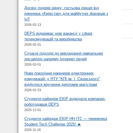
Досвід лідерів ринку: гостьова лекція від
інженера «Київстар» для майбутніх фахівців з
IoT
2026-02-13
DEPS відкриває нові вакансії у сфері
телекомунікацій та виробництва
2026-02-01
Сучасні підходи до викладання навчальних
дисциплін напряму Інтернет речей
2026-02-01
Нове покоління інженерів електронних
комунікацій: у НТУ "КПІ ім. І. Сікорського"
відбулося вручення дипломів магістрам
2026-01-23
Студенти кафедри ЕКІР відвідали компанію-
роботодавця DEPS
2025-12-01
Студенти кафедри ЕКІР НН ІТС — переможці
Student Tech Challenge 2025! 🔥
2025-11-18