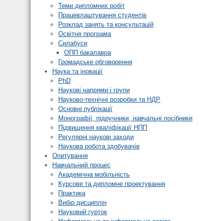
Теми дипломних робіт
Працевлаштування студентів
Розклад занять та консультацій
Освітня програма
Силабуси
ОПП бакалавра
Громадське обговорення
Наука та іновації
PhD
Наукові напрями і групи
Науково-технічні розробки та НДР
Основні публікації
Монографії, підручники, навчальні посібники
Підвищення кваліфікації НПП
Регулярні наукові заходи
Наукова робота здобувачів
Опитування
Навчальний процес
Академічна мобільність
Курсове та дипломне проектування
Практика
Вибір дисциплін
Науковий гурток