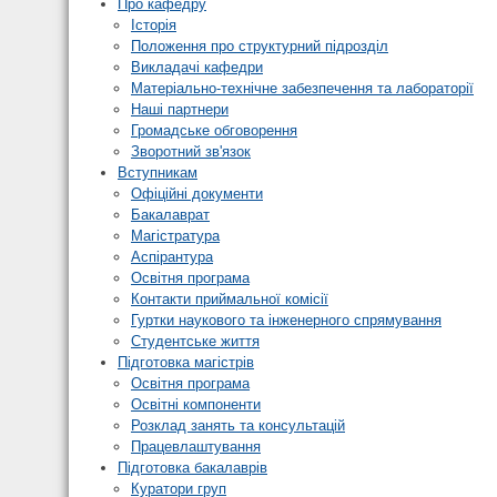
Про кафедру
Історія
Положення про структурний підрозділ
Викладачі кафедри
Матеріально-технічне забезпечення та лабораторії
Наші партнери
Громадське обговорення
Зворотний зв'язок
Вступникам
Офіційні документи
Бакалаврат
Магістратура
Аспірантура
Освітня програма
Контакти приймальної комісії
Гуртки наукового та інженерного спрямування
Студентське життя
Підготовка магістрів
Освітня програма
Освітні компоненти
Розклад занять та консультацій
Працевлаштування
Підготовка бакалаврів
Куратори груп