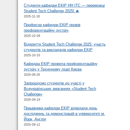
Студенти кафедри ЕКІР НН ІТС — переможці
Student Tech Challenge 2025! 🔥
2025-11-18
Професор кафедри ЕКІР провів
профорієнтаційну зустріч
2025-10-28
Відкриття Student Tech Challenge 2025: участь
студентів та викладачів кафедри ЕКІР
2025-10-15
Кафедра ЕКІР провела профорієнтаційну
зустріч у Технічному ліцеї Києва
2025-09-25
Запрошуємо студентів до участі у
Всеукраїнських змаганнях «Student Tech
Challenge»
2025-09-19
Працівники кафедри ЕКІР відвідали день
досліджень та демонстрацій в університеті м.
Йорк, Англія
2025-09-12