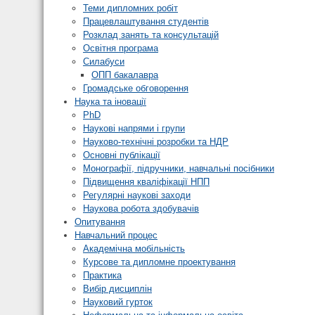
Теми дипломних робіт
Працевлаштування студентів
Розклад занять та консультацій
Освітня програма
Силабуси
ОПП бакалавра
Громадське обговорення
Наука та іновації
PhD
Наукові напрями і групи
Науково-технічні розробки та НДР
Основні публікації
Монографії, підручники, навчальні посібники
Підвищення кваліфікації НПП
Регулярні наукові заходи
Наукова робота здобувачів
Опитування
Навчальний процес
Академічна мобільність
Курсове та дипломне проектування
Практика
Вибір дисциплін
Науковий гурток