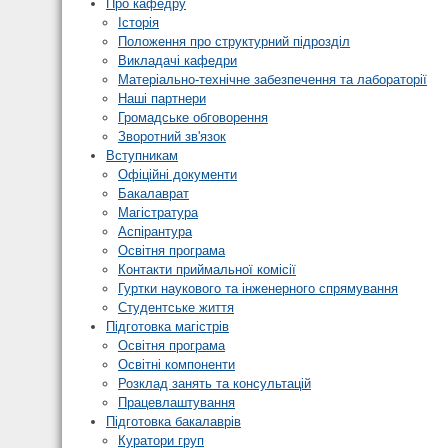
Про кафедру
Історія
Положення про структурний підрозділ
Викладачі кафедри
Матеріально-технічне забезпечення та лабораторії
Наші партнери
Громадське обговорення
Зворотний зв'язок
Вступникам
Офіційні документи
Бакалаврат
Магістратура
Аспірантура
Освітня програма
Контакти приймальної комісії
Гуртки наукового та інженерного спрямування
Студентське життя
Підготовка магістрів
Освітня програма
Освітні компоненти
Розклад занять та консультацій
Працевлаштування
Підготовка бакалаврів
Куратори груп