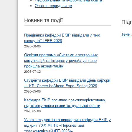
Неформальна та інформальна освіта
Освітнє середовище
Новини та події
Під
Теми 
Працівники кафедри ЕКІР відвідали літню
школу ІоТ IEEE 2026
2026-08-06
Освітня програма «Системи електронних
комунікацій та Інтернету речей» успішно
пройшла акредитацію
2026-07-12
Студенти кафедри ЕКІР відвідали День кар’єри
— KPI Career beAhead Expo. Spring 2026
2026-05-08
Кафедра ЕКІР посилює практикоорієнтовану
підготовку через розвиток дуальної освіти
2026-05-08
Участь студентів та викладачів кафедри ЕКІР у
відкритті XX МНТК «Перспективи
телекомунікацій (ПТ-2026)»