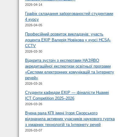
2026-04-14
Графік складання заборгованостей студентами
4 курсу
2026-04-05
Професійний розвиток викладачів: участь
доцента ЕКІР Валерія Новікова у курсі HCSA-
CCTV
2026-03-30
Відкрита зустріч з експертами НАЗЯВО
акредитаційної експертизи освітньої програми
«Системи електронних комунікацій та Інтернету
речей»
2026-03-26
Студенти кафедри ЕКІР — фіналісти Huawei
ICT Competition 2025–2026
2026-03-26
Вчена рада КПІ імені Ігоря Сікорського
відзначила активних учасників наукового гуртка
з хмарних технологій та Інтернету речей
2026-03-07