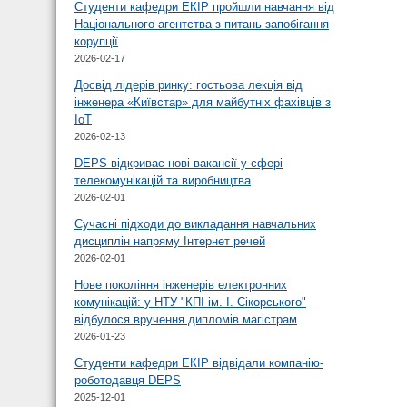
Студенти кафедри ЕКІР пройшли навчання від
Національного агентства з питань запобігання
корупції
2026-02-17
Досвід лідерів ринку: гостьова лекція від
інженера «Київстар» для майбутніх фахівців з
IoT
2026-02-13
DEPS відкриває нові вакансії у сфері
телекомунікацій та виробництва
2026-02-01
Сучасні підходи до викладання навчальних
дисциплін напряму Інтернет речей
2026-02-01
Нове покоління інженерів електронних
комунікацій: у НТУ "КПІ ім. І. Сікорського"
відбулося вручення дипломів магістрам
2026-01-23
Студенти кафедри ЕКІР відвідали компанію-
роботодавця DEPS
2025-12-01