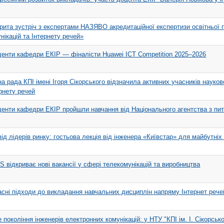
рита зустріч з експертами НАЗЯВО акредитаційної експертизи освітньої
нікацій та Інтернету речей»
енти кафедри ЕКІР — фіналісти Huawei ICT Competition 2025–2026
а рада КПІ імені Ігоря Сікорського відзначила активних учасників науков
рнету речей
енти кафедри ЕКІР пройшли навчання від Національного агентства з пита
ід лідерів ринку: гостьова лекція від інженера «Київстар» для майбутніх 
 відкриває нові вакансії у сфері телекомунікацій та виробництва
сні підходи до викладання навчальних дисциплін напряму Інтернет рече
 покоління інженерів електронних комунікацій: у НТУ "КПІ ім. І. Сікорсь