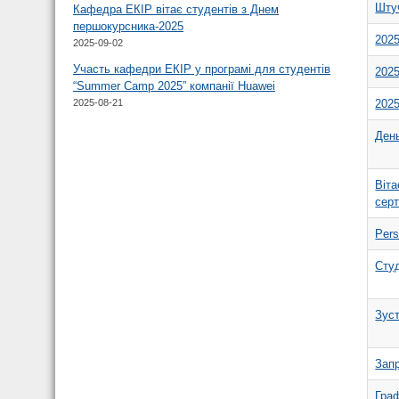
Штуч
Кафедра ЕКІР вітає студентів з Днем
першокурсника-2025
2025
2025-09-02
Участь кафедри ЕКІР у програмі для студентів
2025
“Summer Camp 2025” компанії Huawei
2025
2025-08-21
Ден
Віт
серт
Per
Студ
Зуст
Зап
Граф