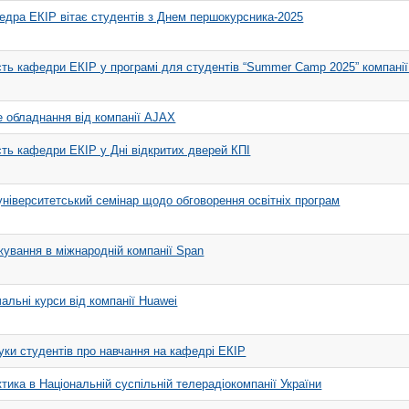
дра ЕКІР вітає студентів з Днем першокурсника-2025
ть кафедри ЕКІР у програмі для студентів “Summer Camp 2025” компанії
 обладнання від компанії AJAX
ть кафедри ЕКІР у Дні відкритих дверей КПІ
ніверситетський семінар щодо обговорення освітніх програм
ування в міжнародній компанії Span
альні курси від компанії Huawei
уки студентів про навчання на кафедрі ЕКІР
тика в Національній суспільній телерадіокомпанії України