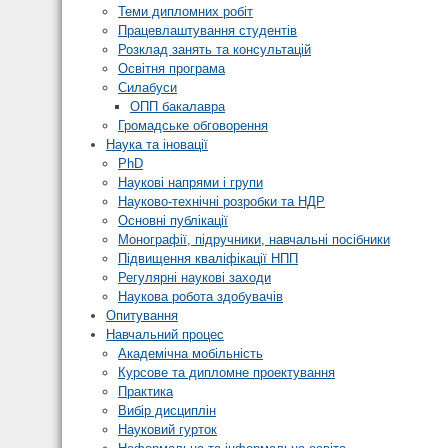
Теми дипломних робіт
Працевлаштування студентів
Розклад занять та консультацій
Освітня програма
Силабуси
ОПП бакалавра
Громадське обговорення
Наука та іновації
PhD
Наукові напрями і групи
Науково-технічні розробки та НДР
Основні публікації
Монографії, підручники, навчальні посібники
Підвищення кваліфікації НПП
Регулярні наукові заходи
Наукова робота здобувачів
Опитування
Навчальний процес
Академічна мобільність
Курсове та дипломне проектування
Практика
Вибір дисциплін
Науковий гурток