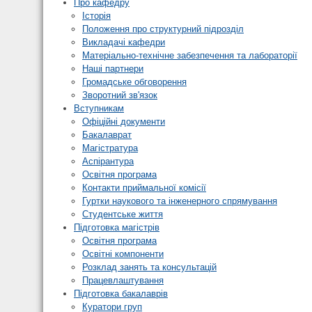
Про кафедру
Історія
Положення про структурний підрозділ
Викладачі кафедри
Матеріально-технічне забезпечення та лабораторії
Наші партнери
Громадське обговорення
Зворотний зв'язок
Вступникам
Офіційні документи
Бакалаврат
Магістратура
Аспірантура
Освітня програма
Контакти приймальної комісії
Гуртки наукового та інженерного спрямування
Студентське життя
Підготовка магістрів
Освітня програма
Освітні компоненти
Розклад занять та консультацій
Працевлаштування
Підготовка бакалаврів
Куратори груп