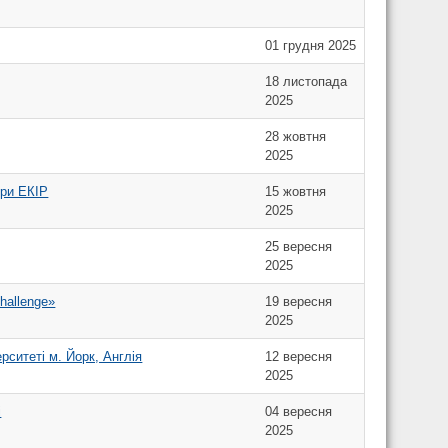
01 грудня 2025
18 листопада
2025
28 жовтня
2025
дри ЕКІР
15 жовтня
2025
25 вересня
2025
hallenge»
19 вересня
2025
рситеті м. Йорк, Англія
12 вересня
2025
і
04 вересня
2025