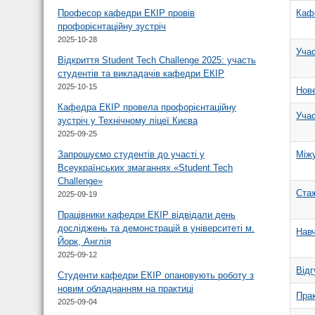
Кафе
Професор кафедри ЕКІР провів
профорієнтаційну зустріч
2025-10-28
Учас
Відкриття Student Tech Challenge 2025: участь
студентів та викладачів кафедри ЕКІР
2025-10-15
Нове
Кафедра ЕКІР провела профорієнтаційну
Учас
зустріч у Технічному ліцеї Києва
2025-09-25
Міжу
Запрошуємо студентів до участі у
Всеукраїнських змаганнях «Student Tech
Challenge»
Стаж
2025-09-19
Працівники кафедри ЕКІР відвідали день
досліджень та демонстрацій в університеті м.
Навч
Йорк, Англія
2025-09-12
Відг
Студенти кафедри ЕКІР опановують роботу з
новим обладнанням на практиці
Прак
2025-09-04