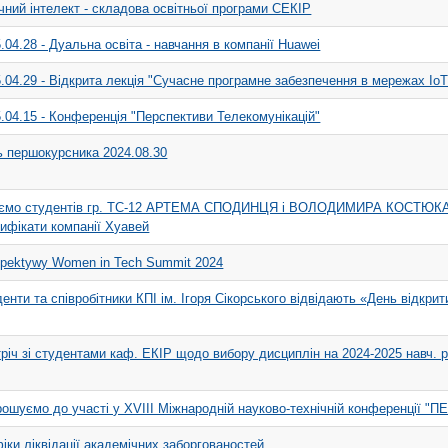
ний інтелект - складова освітньої програми СЕКІР
.04.28 - Дуальна освіта - навчання в компанії Huawei
.04.29 - Відкрита лекція "Сучасне програмне забезпечення в мережах ІоТ
.04.15 - Конференція "Перспективи Телекомунікацій"
ь першокурсника 2024.08.30
аємо студентів гр. ТС-12 АРТЕМА СПОДИНЦЯ і ВОЛОДИМИРА КОСТЮКА, 
ифікати компанії Хуавей
spektywy Women in Tech Summit 2024
енти та співробітники КПІ ім. Ігоря Сікорського відвідають «День відкр
річ зі студентами каф. ЕКІР щодо вибору дисциплін на 2024-2025 навч. р
рошуємо до участі у ХVІIІ Міжнародній науково-технічній конференці
іки ліквідації академічних заборгованостей