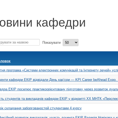
овини кафедри
рувати
Показувати
ою
оловок
тня програма «Системи електронних комунікацій та Інтернету речей» ус
енти кафедри ЕКІР відвідали День кар’єри — KPI Career beAhead Expo. 
дра ЕКІР посилює практикоорієнтовану підготовку через розвиток дуаль
ть студентів та викладачів кафедри ЕКІР у відкритті XX МНТК «Перспек
ік складання заборгованостей студентами 4 курсу
есійний розвиток викладачів: участь доцента ЕКІР Валерія Новікова у