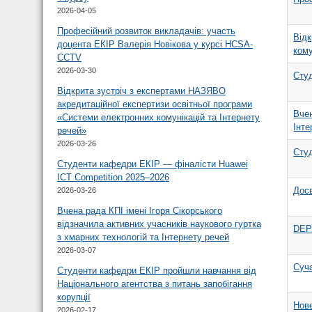
2026-04-05
Професійний розвиток викладачів: участь
Відк
доцента ЕКІР Валерія Новікова у курсі HCSA-
кому
CCTV
2026-03-30
Студ
Відкрита зустріч з експертами НАЗЯВО
акредитаційної експертизи освітньої програми
Вчен
«Системи електронних комунікацій та Інтернету
Інте
речей»
2026-03-26
Студ
Студенти кафедри ЕКІР — фіналісти Huawei
ICT Competition 2025–2026
Досв
2026-03-26
Вчена рада КПІ імені Ігоря Сікорського
відзначила активних учасників наукового гуртка
DEPS
з хмарних технологій та Інтернету речей
2026-03-07
Суча
Студенти кафедри ЕКІР пройшли навчання від
Національного агентства з питань запобігання
корупції
Нове
2026-02-17