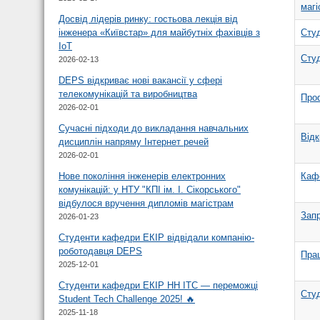
маг
Досвід лідерів ринку: гостьова лекція від
Сту
інженера «Київстар» для майбутніх фахівців з
IoT
Студ
2026-02-13
DEPS відкриває нові вакансії у сфері
телекомунікацій та виробництва
Про
2026-02-01
Сучасні підходи до викладання навчальних
Відк
дисциплін напряму Інтернет речей
2026-02-01
Кафе
Нове покоління інженерів електронних
комунікацій: у НТУ "КПІ ім. І. Сікорського"
відбулося вручення дипломів магістрам
Запр
2026-01-23
Студенти кафедри ЕКІР відвідали компанію-
роботодавця DEPS
Прац
2025-12-01
Студенти кафедри ЕКІР НН ІТС — переможці
Сту
Student Tech Challenge 2025! 🔥
2025-11-18