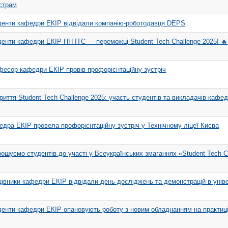
істрам
денти кафедри ЕКІР відвідали компанію-роботодавця DEPS
енти кафедри ЕКІР НН ІТС — переможці Student Tech Challenge 2025! 🔥
фесор кафедри ЕКІР провів профорієнтаційну зустріч
риття Student Tech Challenge 2025: участь студентів та викладачів кафе
дра ЕКІР провела профорієнтаційну зустріч у Технічному ліцеї Києва
ошуємо студентів до участі у Всеукраїнських змаганнях «Student Tech C
івники кафедри ЕКІР відвідали день досліджень та демонстрацій в уніве
денти кафедри ЕКІР опановують роботу з новим обладнанням на практиц