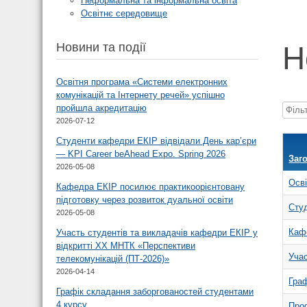
Неформальна та інформальна освіта
Освітнє середовище
Новини та події
Н
Освітня програма «Системи електронних
комунікацій та Інтернету речей» успішно
пройшла акредитацію
Фільт
2026-07-12
за
Студенти кафедри ЕКІР відвідали День кар’єри
назв
— KPI Career beAhead Expo. Spring 2026
Заг
2026-05-08
Осві
Кафедра ЕКІР посилює практикоорієнтовану
підготовку через розвиток дуальної освіти
Студ
2026-05-08
Кафе
Участь студентів та викладачів кафедри ЕКІР у
відкритті XX МНТК «Перспективи
Учас
телекомунікацій (ПТ-2026)»
2026-04-14
Граф
Графік складання заборгованостей студентами
4 курсу
Проф